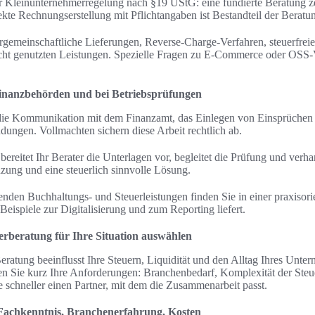
 Kleinunternehmerregelung nach §19 UStG: eine fundierte Beratung z
ekte Rechnungserstellung mit Pflichtangaben ist Bestandteil der Beratu
rgemeinschaftliche Lieferungen, Reverse-Charge-Verfahren, steuerfrei
cht genutzten Leistungen. Spezielle Fragen zu E-Commerce oder OSS
inanzbehörden und bei Betriebsprüfungen
 die Kommunikation mit dem Finanzamt, das Einlegen von Einsprüche
ungen. Vollmachten sichern diese Arbeit rechtlich ab.
bereitet Ihr Berater die Unterlagen vor, begleitet die Prüfung und verha
nzung und eine steuerlich sinnvolle Lösung.
enden Buchhaltungs- und Steuerleistungen finden Sie in einer praxisorie
 Beispiele zur Digitalisierung und zum Reporting liefert.
uerberatung für Ihre Situation auswählen
ratung beeinflusst Ihre Steuern, Liquidität und den Alltag Ihres Unte
en Sie kurz Ihre Anforderungen: Branchenbedarf, Komplexität der Steu
e schneller einen Partner, mit dem die Zusammenarbeit passt.
 Fachkenntnis, Branchenerfahrung, Kosten