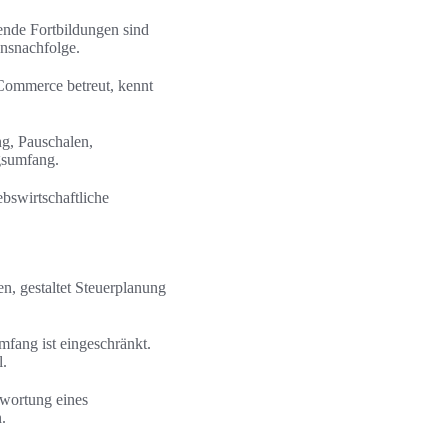
fende Fortbildungen sind
ensnachfolge.
Commerce betreut, kennt
ng, Pauschalen,
gsumfang.
ebswirtschaftliche
en, gestaltet Steuerplanung
mfang ist eingeschränkt.
l.
twortung eines
.