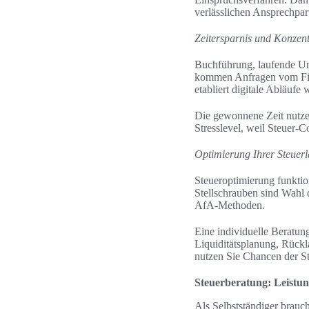
verlässlichen Ansprechpar
Zeitersparnis und Konzent
Buchführung, laufende Um
kommen Anfragen vom Fin
etabliert digitale Abläuf
Die gewonnene Zeit nutzen
Stresslevel, weil Steuer-
Optimierung Ihrer Steuerl
Steueroptimierung funktio
Stellschrauben sind Wahl
AfA-Methoden.
Eine individuelle Beratun
Liquiditätsplanung, Rück
nutzen Sie Chancen der St
Steuerberatung: Leistun
Als Selbstständiger brauc