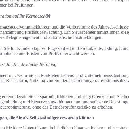
tner bei Prüfungen.
ration auf Ihr Kerngeschäft
satzsteuervoranmeldungen und die Vorbereitung des Jahresabschlusses
anzamt und Fristenüberwachung. Ein Steuerberater nimmt Ihnen dies
e wie Belegmanagement und automatische Fristmeldungen.
 Sie für Kundenakquise, Projektarbeit und Produktentwicklung. Durch 
Compliance und Fristen von Profis überwacht werden.
ast durch individuelle Beratung
niert nur, wenn sie zur konkreten Lebens- und Unternehmenssituation p
 der Rechtsform, Nutzung von Sonderabschreibungen, Investitionsabzu
g erkennt legale Steuersparmöglichkeiten und zeigt Grenzen auf. Sie ber
lagenbildung und Steuervorauszahlungen, um unerwünschte Belastung
eueroptimierung, ohne das Betriebsprüfungsrisiko zu erhöhen.
gen, die Sie als Selbstständiger erwarten können
hen Sie klare Unterstützung bei täglichen Finanzaufgaben und bei strat