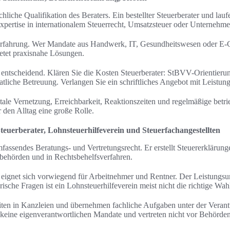
chliche Qualifikation des Beraters. Ein bestellter Steuerberater und lau
Expertise in internationalem Steuerrecht, Umsatzsteuer oder Unternehm
rfahrung. Wer Mandate aus Handwerk, IT, Gesundheitswesen oder E‑
ietet praxisnahe Lösungen.
t entscheidend. Klären Sie die Kosten Steuerberater: StBVV-Orientieru
liche Betreuung. Verlangen Sie ein schriftliches Angebot mit Leistun
tale Vernetzung, Erreichbarkeit, Reaktionszeiten und regelmäßige betri
 den Alltag eine große Rolle.
teuerberater, Lohnsteuerhilfeverein und Steuerfachangestellten
mfassendes Beratungs- und Vertretungsrecht. Er erstellt Steuererklärung
nzbehörden und in Rechtsbehelfsverfahren.
 eignet sich vorwiegend für Arbeitnehmer und Rentner. Der Leistungsu
sche Fragen ist ein Lohnsteuerhilfeverein meist nicht die richtige Wah
eiten in Kanzleien und übernehmen fachliche Aufgaben unter der Veran
n keine eigenverantwortlichen Mandate und vertreten nicht vor Behörden