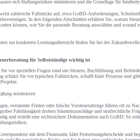
 lassen sich Haftungsrisiken minimieren und die Grundlage für fundiert
weist zahlreiche Fallstricke auf, etwa GoBD-Anforderungen, Scheinselb
ebsvermögen. In den folgenden Abschnitten erfahren Sie, warum Steuer
warten können, wie Sie die passende Beratung auswählen und worauf e
nen zur konkreten Leistungsübersicht finden Sie bei der Zukunftswell
uerberatung für Selbstständige wichtig ist
en Sie vor speziellen Fragen rund um Steuern, Buchführung und Behör
 schützt Sie vor typischen Fallstricken, schafft klare Prozesse und gi
Projekte.
Haftung minimieren
ngen, versäumte Fristen oder falsche Vorsteuerabzüge führen oft zu N
ober Fahrlässigkeit drohen Säumniszuschläge und strafrechtliche Folg
ndig und erstellt eine rechtssichere Dokumentation nach GoBD. So redu
ftungsrisiken.
orrespondenz mit dem Finanzamt, klärt Festsetzungsbescheide und begl
t sinkt Ihr persönliches Risiko und Sie haben eine verlässliche Anspre