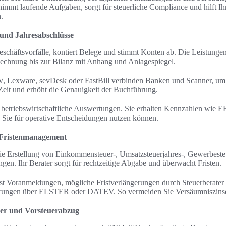
immt laufende Aufgaben, sorgt für steuerliche Compliance und hilft Ih
.
und Jahresabschlüsse
Geschäftsvorfälle, kontiert Belege und stimmt Konten ab. Die Leistunge
chnung bis zur Bilanz mit Anhang und Anlagespiegel.
, Lexware, sevDesk oder FastBill verbinden Banken und Scanner, um
 Zeit und erhöht die Genauigkeit der Buchführung.
 betriebswirtschaftliche Auswertungen. Sie erhalten Kennzahlen wie
ie Sie für operative Entscheidungen nutzen können.
 Fristenmanagement
ie Erstellung von Einkommensteuer-, Umsatzsteuerjahres-, Gewerbeste
gen. Ihr Berater sorgt für rechtzeitige Abgabe und überwacht Fristen.
t Voranmeldungen, mögliche Fristverlängerungen durch Steuerberater 
lärungen über ELSTER oder DATEV. So vermeiden Sie Versäumniszinse
er und Vorsteuerabzug