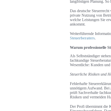
langfristigen Planung. So
Das deutsche Steuerrecht 
private Nutzung von Betri
welche Leistungen Sie er
ankommt.
Weiterführende Informatio
Steuerberaters
.
Warum professionelle Ste
Als Selbstständiger steh
fachkundige Steuerberatung
Wesentliche: Kunden und 
Steuerliche Risiken und 
Fehlerhafte Steuererkläru
unnötigem Aufwand. Bei gr
prüft Sachverhalte fachku
Risiken und vermeiden Ha
Der Profi übernimmt die K
Einspruchsverfahren. Dami