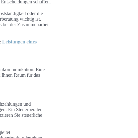
e Entscheidungen schaffen.
stständigkeit oder die
beratung wichtig ist,
s bei der Zusammenarbeit
e:
Leistungen eines
denkommunikation. Eine
bt Ihnen Raum für das
achzahlungen und
en. Ein Steuerberater
zieren Sie steuerliche
eitet
chpartnerin oder einen