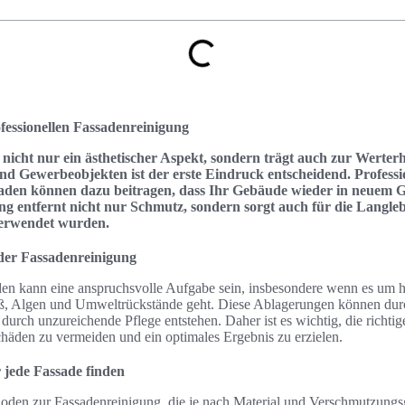
fessionellen Fassadenreinigung
 nicht nur ein ästhetischer Aspekt, sondern trägt auch zur Werte
nd Gewerbeobjekten ist der erste Eindruck entscheidend. Professi
aden können dazu beitragen, dass Ihr Gebäude wieder in neuem Gl
ng entfernt nicht nur Schmutz, sondern sorgt auch für die Langleb
verwendet wurden.
der Fassadenreinigung
en kann eine anspruchsvolle Aufgabe sein, insbesondere wenn es um h
 Algen und Umweltrückstände geht. Diese Ablagerungen können durch
durch unzureichende Pflege entstehen. Daher ist es wichtig, die richti
häden zu vermeiden und ein optimales Ergebnis zu erzielen.
 jede Fassade finden
hoden zur Fassadenreinigung, die je nach Material und Verschmutzungs