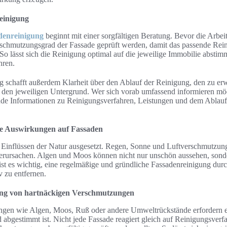
einigung
denreinigung
beginnt mit einer sorgfältigen Beratung. Bevor die Arbeite
rschmutzungsgrad der Fassade geprüft werden, damit das passende Rei
o lässt sich die Reinigung optimal auf die jeweilige Immobilie abstim
hren.
g schafft außerdem Klarheit über den Ablauf der Reinigung, den zu 
 den jeweiligen Untergrund. Wer sich vorab umfassend informieren möch
nde Informationen zu Reinigungsverfahren, Leistungen und dem Ablauf 
re Auswirkungen auf Fassaden
n Einflüssen der Natur ausgesetzt. Regen, Sonne und Luftverschmutzun
erursachen. Algen und Moos können nicht nur unschön aussehen, sonde
ist es wichtig, eine regelmäßige und gründliche Fassadenreinigung du
 zu entfernen.
ung von hartnäckigen Verschmutzungen
gen wie Algen, Moos, Ruß oder andere Umweltrückstände erfordern ei
 abgestimmt ist. Nicht jede Fassade reagiert gleich auf Reinigungsverf