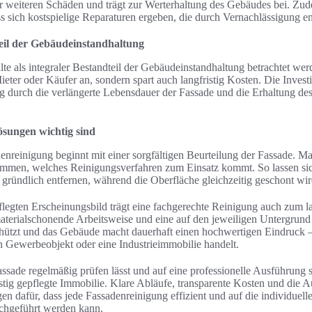
or weiteren Schäden und trägt zur Werterhaltung des Gebäudes bei. Zu
s sich kostspielige Reparaturen ergeben, die durch Vernachlässigung e
eil der Gebäudeinstandhaltung
te als integraler Bestandteil der Gebäudeinstandhaltung betrachtet wer
eter oder Käufer an, sondern spart auch langfristig Kosten. Die Investit
ig durch die verlängerte Lebensdauer der Fassade und die Erhaltung de
sungen wichtig sind
enreinigung beginnt mit einer sorgfältigen Beurteilung der Fassade. Ma
mmen, welches Reinigungsverfahren zum Einsatz kommt. So lassen s
ründlich entfernen, während die Oberfläche gleichzeitig geschont wi
legten Erscheinungsbild trägt eine fachgerechte Reinigung auch zum lan
materialschonende Arbeitsweise und eine auf den jeweiligen Untergrun
schützt und das Gebäude macht dauerhaft einen hochwertigen Eindruck 
n Gewerbeobjekt oder eine Industrieimmobilie handelt.
sade regelmäßig prüfen lässt und auf eine professionelle Ausführung se
istig gepflegte Immobilie. Klare Abläufe, transparente Kosten und die
en dafür, dass jede Fassadenreinigung effizient und auf die individuel
chgeführt werden kann.