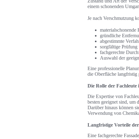
Zustand und Art der Versc
einem schonenden Umgang
Je nach Verschmutzung ko
materialschonende 
gründliche Entfern
abgestimmte Verfah
sorgfältige Prüfun
fachgerechte Durch
Auswahl der geeign
Eine professionelle Planun
die Oberfläche langfristi
Die Rolle der Fachleute
Die Expertise von Fachleu
besten geeignet sind, um 
Darüber hinaus können sie
Verwendung von Chemikali
Langfristige Vorteile d
Eine fachgerechte Fassaden