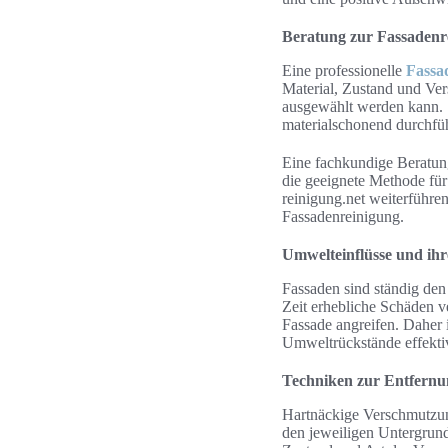
Beratung zur Fassadenr
Eine professionelle
Fassa
Material, Zustand und Ve
ausgewählt werden kann. S
materialschonend durchfü
Eine fachkundige Beratun
die geeignete Methode für
reinigung.net weiterführe
Fassadenreinigung.
Umwelteinflüsse und ih
Fassaden sind ständig de
Zeit erhebliche Schäden v
Fassade angreifen. Daher 
Umweltrückstände effektiv
Techniken zur Entfern
Hartnäckige Verschmutzun
den jeweiligen Untergrund