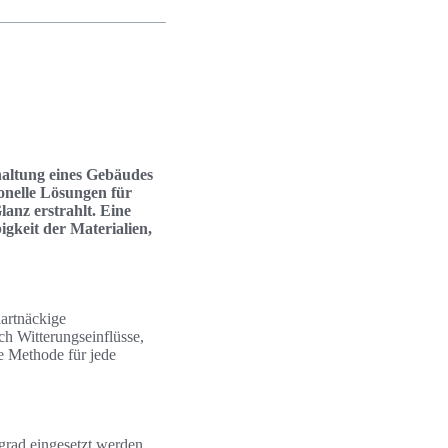
rhaltung eines Gebäudes
onelle Lösungen für
anz erstrahlt. Eine
igkeit der Materialien,
artnäckige
 Witterungseinflüsse,
ge Methode für jede
grad eingesetzt werden