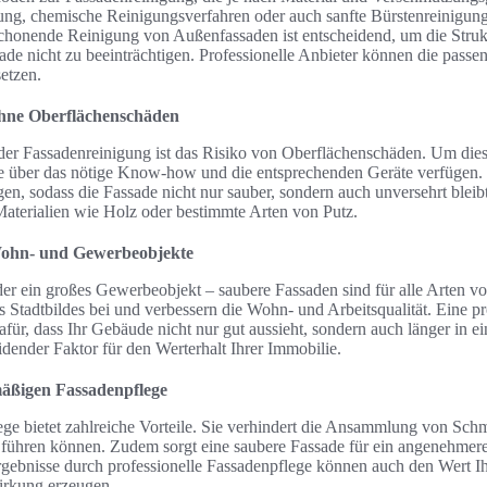
ng, chemische Reinigungsverfahren oder auch sanfte Bürstenreinigung
schonende Reinigung von Außenfassaden ist entscheidend, um die Struk
ade nicht zu beeinträchtigen. Professionelle Anbieter können die passe
etzen.
hne Oberflächenschäden
der Fassadenreinigung ist das Risiko von Oberflächenschäden. Um dies 
te über das nötige Know-how und die entsprechenden Geräte verfügen. 
lgen, sodass die Fassade nicht nur sauber, sondern auch unversehrt bleibt
Materialien wie Holz oder bestimmte Arten von Putz.
Wohn- und Gewerbeobjekte
er ein großes Gewerbeobjekt – saubere Fassaden sind für alle Arten v
 Stadtbildes bei und verbessern die Wohn- und Arbeitsqualität. Eine pr
für, dass Ihr Gebäude nicht nur gut aussieht, sondern auch länger in e
heidender Faktor für den Werterhalt Ihrer Immobilie.
lmäßigen Fassadenpflege
ge bietet zahlreiche Vorteile. Sie verhindert die Ansammlung von Sc
n führen können. Zudem sorgt eine saubere Fassade für ein angenehme
rgebnisse durch professionelle Fassadenpflege können auch den Wert Ih
irkung erzeugen.