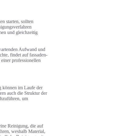
n starten, sollten
nigungsverfahren
men und gleichzeitig
erwartenden Aufwand und
te, findet auf fassaden-
einer professionellen
g können im Laufe der
rn auch die Struktur der
rchzuführen, um
ne Reinigung, die auf
ahren, weshalb Material,