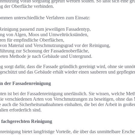
hmutzung vorab sorgfältig geprüft werden sollten. So lässt sich eine g
 der Oberfläche verbinden.
mmen unterschiedliche Verfahren zum Einsatz:
Reinigung passend zum jeweiligen Fassadentyp,
ung von Algen, Moos und Umweltrückständen,
ren für empfindliche Oberflächen,
g von Material und Verschmutzungsgrad vor der Reinigung,
führung zur Schonung der Fassadenoberfläche,
eten Methode je nach Gebäude und Untergrund.
g sorgt dafür, dass die Fassade gründlich gereinigt wird, ohne sie unnöt
g geschützt und das Gebäude erhält wieder einen sauberen und gepfleg
 in der Fassadenreinigung
ten ist bei der Fassadenreinigung unerlässlich. Sie wissen, welche M
die verschiedenen Arten von Verschmutzungen zu beseitigen, ohne das 
 auch die Sicherheitsmaßnahmen einhalten, die bei der Arbeit in große
en erforderlich sind.
er fachgerechten Reinigung
reinigung bietet langfristige Vorteile, die über das unmittelbare Ersc