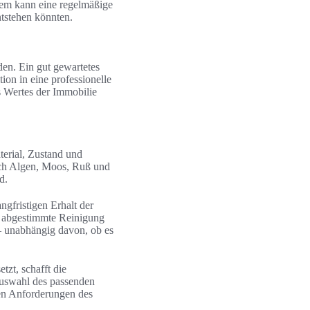
dem kann eine regelmäßige
ntstehen könnten.
den. Ein gut gewartetes
ion in eine professionelle
s Wertes der Immobilie
terial, Zustand und
ich Algen, Moos, Ruß und
rd.
gfristigen Erhalt der
d abgestimmte Reinigung
– unabhängig davon, ob es
tzt, schafft die
 Auswahl des passenden
len Anforderungen des