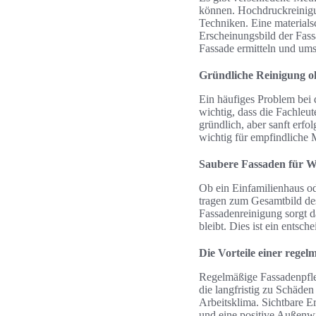
können. Hochdruckreinigu
Techniken. Eine material
Erscheinungsbild der Fass
Fassade ermitteln und ums
Gründliche Reinigung o
Ein häufiges Problem bei 
wichtig, dass die Fachleu
gründlich, aber sanft erfo
wichtig für empfindliche 
Saubere Fassaden für 
Ob ein Einfamilienhaus od
tragen zum Gesamtbild des
Fassadenreinigung sorgt da
bleibt. Dies ist ein entsc
Die Vorteile einer rege
Regelmäßige Fassadenpfle
die langfristig zu Schäde
Arbeitsklima. Sichtbare E
und eine positive Außenw