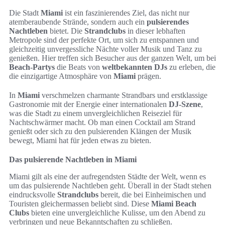
Die Stadt
Miami
ist ein faszinierendes Ziel, das nicht nur
atemberaubende Strände, sondern auch ein
pulsierendes
Nachtleben
bietet. Die
Strandclubs
in dieser lebhaften
Metropole sind der perfekte Ort, um sich zu entspannen und
gleichzeitig unvergessliche Nächte voller Musik und Tanz zu
genießen. Hier treffen sich Besucher aus der ganzen Welt, um bei
Beach-Partys
die Beats von
weltbekannten DJs
zu erleben, die
die einzigartige Atmosphäre von
Miami
prägen.
In
Miami
verschmelzen charmante Strandbars und erstklassige
Gastronomie mit der Energie einer internationalen
DJ-Szene
,
was die Stadt zu einem unvergleichlichen Reiseziel für
Nachtschwärmer macht. Ob man einen Cocktail am Strand
genießt oder sich zu den pulsierenden Klängen der Musik
bewegt, Miami hat für jeden etwas zu bieten.
Das pulsierende Nachtleben in Miami
Miami gilt als eine der aufregendsten Städte der Welt, wenn es
um das pulsierende Nachtleben geht. Überall in der Stadt stehen
eindrucksvolle
Strandclubs
bereit, die bei Einheimischen und
Touristen gleichermassen beliebt sind. Diese
Miami Beach
Clubs
bieten eine unvergleichliche Kulisse, um den Abend zu
verbringen und neue Bekanntschaften zu schließen.