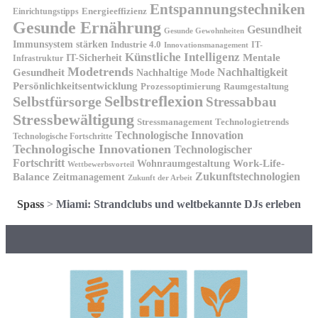
Entspannungstechniken
Energieeffizienz
Einrichtungstipps
Gesunde Ernährung
Gesundheit
Gesunde Gewohnheiten
Immunsystem stärken
Industrie 4.0
IT-
Innovationsmanagement
Künstliche Intelligenz
IT-Sicherheit
Mentale
Infrastruktur
Modetrends
Nachhaltigkeit
Gesundheit
Nachhaltige Mode
Persönlichkeitsentwicklung
Prozessoptimierung
Raumgestaltung
Selbstreflexion
Selbstfürsorge
Stressabbau
Stressbewältigung
Stressmanagement
Technologietrends
Technologische Innovation
Technologische Fortschritte
Technologische Innovationen
Technologischer
Fortschritt
Wohnraumgestaltung
Work-Life-
Wettbewerbsvorteil
Zukunftstechnologien
Balance
Zeitmanagement
Zukunft der Arbeit
Spass
>
Miami: Strandclubs und weltbekannte DJs erleben