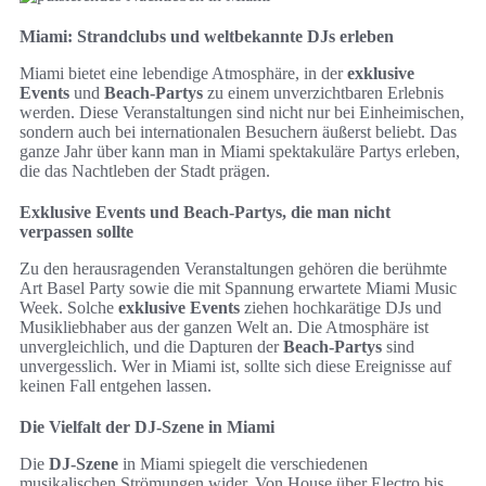
Miami: Strandclubs und weltbekannte DJs erleben
Miami bietet eine lebendige Atmosphäre, in der
exklusive
Events
und
Beach-Partys
zu einem unverzichtbaren Erlebnis
werden. Diese Veranstaltungen sind nicht nur bei Einheimischen,
sondern auch bei internationalen Besuchern äußerst beliebt. Das
ganze Jahr über kann man in Miami spektakuläre Partys erleben,
die das Nachtleben der Stadt prägen.
Exklusive Events und Beach-Partys, die man nicht
verpassen sollte
Zu den herausragenden Veranstaltungen gehören die berühmte
Art Basel Party sowie die mit Spannung erwartete Miami Music
Week. Solche
exklusive Events
ziehen hochkarätige DJs und
Musikliebhaber aus der ganzen Welt an. Die Atmosphäre ist
unvergleichlich, und die Dapturen der
Beach-Partys
sind
unvergesslich. Wer in Miami ist, sollte sich diese Ereignisse auf
keinen Fall entgehen lassen.
Die Vielfalt der DJ-Szene in Miami
Die
DJ-Szene
in Miami spiegelt die verschiedenen
musikalischen Strömungen wider. Von House über Electro bis