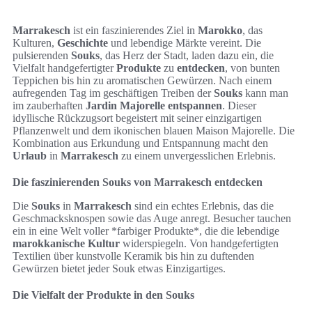
Marrakesch
ist ein faszinierendes Ziel in
Marokko
, das
Kulturen,
Geschichte
und lebendige Märkte vereint. Die
pulsierenden
Souks
, das Herz der Stadt, laden dazu ein, die
Vielfalt handgefertigter
Produkte
zu
entdecken
, von bunten
Teppichen bis hin zu aromatischen Gewürzen. Nach einem
aufregenden Tag im geschäftigen Treiben der
Souks
kann man
im zauberhaften
Jardin Majorelle
entspannen
. Dieser
idyllische Rückzugsort begeistert mit seiner einzigartigen
Pflanzenwelt und dem ikonischen blauen Maison Majorelle. Die
Kombination aus Erkundung und Entspannung macht den
Urlaub
in
Marrakesch
zu einem unvergesslichen Erlebnis.
Die faszinierenden Souks von Marrakesch entdecken
Die
Souks
in
Marrakesch
sind ein echtes Erlebnis, das die
Geschmacksknospen sowie das Auge anregt. Besucher tauchen
ein in eine Welt voller *farbiger Produkte*, die die lebendige
marokkanische Kultur
widerspiegeln. Von handgefertigten
Textilien über kunstvolle Keramik bis hin zu duftenden
Gewürzen bietet jeder Souk etwas Einzigartiges.
Die Vielfalt der Produkte in den Souks