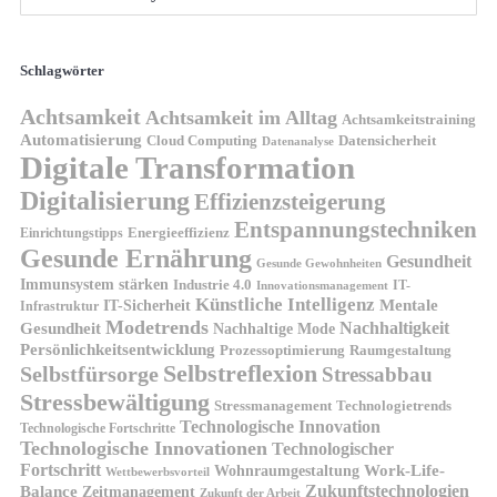
Schlagwörter
Achtsamkeit
Achtsamkeit im Alltag
Achtsamkeitstraining
Automatisierung
Cloud Computing
Datensicherheit
Datenanalyse
Digitale Transformation
Digitalisierung
Effizienzsteigerung
Entspannungstechniken
Energieeffizienz
Einrichtungstipps
Gesunde Ernährung
Gesundheit
Gesunde Gewohnheiten
Immunsystem stärken
Industrie 4.0
IT-
Innovationsmanagement
Künstliche Intelligenz
IT-Sicherheit
Mentale
Infrastruktur
Modetrends
Nachhaltigkeit
Gesundheit
Nachhaltige Mode
Persönlichkeitsentwicklung
Prozessoptimierung
Raumgestaltung
Selbstreflexion
Selbstfürsorge
Stressabbau
Stressbewältigung
Stressmanagement
Technologietrends
Technologische Innovation
Technologische Fortschritte
Technologische Innovationen
Technologischer
Fortschritt
Wohnraumgestaltung
Work-Life-
Wettbewerbsvorteil
Zukunftstechnologien
Balance
Zeitmanagement
Zukunft der Arbeit