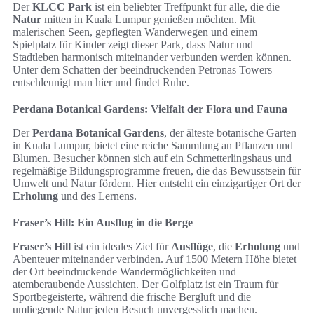
Der
KLCC Park
ist ein beliebter Treffpunkt für alle, die die
Natur
mitten in Kuala Lumpur genießen möchten. Mit
malerischen Seen, gepflegten Wanderwegen und einem
Spielplatz für Kinder zeigt dieser Park, dass Natur und
Stadtleben harmonisch miteinander verbunden werden können.
Unter dem Schatten der beeindruckenden Petronas Towers
entschleunigt man hier und findet Ruhe.
Perdana Botanical Gardens: Vielfalt der Flora und Fauna
Der
Perdana Botanical Gardens
, der älteste botanische Garten
in Kuala Lumpur, bietet eine reiche Sammlung an Pflanzen und
Blumen. Besucher können sich auf ein Schmetterlingshaus und
regelmäßige Bildungsprogramme freuen, die das Bewusstsein für
Umwelt und Natur fördern. Hier entsteht ein einzigartiger Ort der
Erholung
und des Lernens.
Fraser’s Hill: Ein Ausflug in die Berge
Fraser’s Hill
ist ein ideales Ziel für
Ausflüge
, die
Erholung
und
Abenteuer miteinander verbinden. Auf 1500 Metern Höhe bietet
der Ort beeindruckende Wandermöglichkeiten und
atemberaubende Aussichten. Der Golfplatz ist ein Traum für
Sportbegeisterte, während die frische Bergluft und die
umliegende Natur jeden Besuch unvergesslich machen.