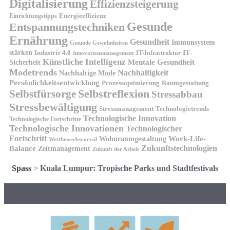
Digitalisierung
Effizienzsteigerung
Energieeffizienz
Einrichtungstipps
Gesunde
Entspannungstechniken
Ernährung
Gesundheit
Immunsystem
Gesunde Gewohnheiten
stärken
IT-
Industrie 4.0
IT-Infrastruktur
Innovationsmanagement
Künstliche Intelligenz
Sicherheit
Mentale Gesundheit
Modetrends
Nachhaltigkeit
Nachhaltige Mode
Persönlichkeitsentwicklung
Prozessoptimierung
Raumgestaltung
Selbstreflexion
Selbstfürsorge
Stressabbau
Stressbewältigung
Stressmanagement
Technologietrends
Technologische Innovation
Technologische Fortschritte
Technologische Innovationen
Technologischer
Fortschritt
Wohnraumgestaltung
Work-Life-
Wettbewerbsvorteil
Zukunftstechnologien
Balance
Zeitmanagement
Zukunft der Arbeit
Spass
>
Kuala Lumpur: Tropische Parks und Stadtfestivals