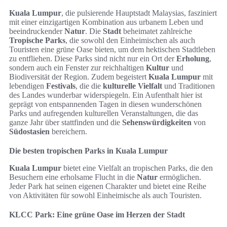
Kuala Lumpur
, die pulsierende Hauptstadt Malaysias, fasziniert
mit einer einzigartigen Kombination aus urbanem Leben und
beeindruckender
Natur
. Die
Stadt
beheimatet zahlreiche
Tropische Parks
, die sowohl den Einheimischen als auch
Touristen eine grüne Oase bieten, um dem hektischen Stadtleben
zu entfliehen. Diese Parks sind nicht nur ein Ort der
Erholung
,
sondern auch ein Fenster zur reichhaltigen
Kultur
und
Biodiversität der Region. Zudem begeistert
Kuala Lumpur
mit
lebendigen
Festivals
, die die
kulturelle Vielfalt
und Traditionen
des Landes wunderbar widerspiegeln. Ein Aufenthalt hier ist
geprägt von entspannenden Tagen in diesen wunderschönen
Parks und aufregenden kulturellen Veranstaltungen, die das
ganze Jahr über stattfinden und die
Sehenswürdigkeiten
von
Südostasien
bereichern.
Die besten tropischen Parks in Kuala Lumpur
Kuala Lumpur
bietet eine Vielfalt an tropischen Parks, die den
Besuchern eine erholsame Flucht in die
Natur
ermöglichen.
Jeder Park hat seinen eigenen Charakter und bietet eine Reihe
von Aktivitäten für sowohl Einheimische als auch Touristen.
KLCC Park: Eine grüne Oase im Herzen der Stadt