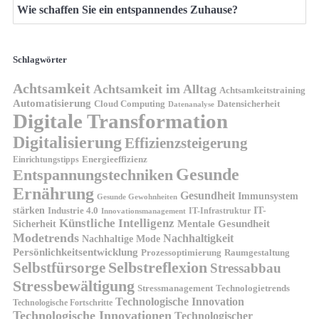
Wie schaffen Sie ein entspannendes Zuhause?
Schlagwörter
Achtsamkeit
Achtsamkeit im Alltag
Achtsamkeitstraining
Automatisierung
Cloud Computing
Datensicherheit
Datenanalyse
Digitale Transformation
Digitalisierung
Effizienzsteigerung
Energieeffizienz
Einrichtungstipps
Gesunde
Entspannungstechniken
Ernährung
Gesundheit
Immunsystem
Gesunde Gewohnheiten
stärken
IT-
Industrie 4.0
IT-Infrastruktur
Innovationsmanagement
Künstliche Intelligenz
Sicherheit
Mentale Gesundheit
Modetrends
Nachhaltigkeit
Nachhaltige Mode
Persönlichkeitsentwicklung
Prozessoptimierung
Raumgestaltung
Selbstreflexion
Selbstfürsorge
Stressabbau
Stressbewältigung
Stressmanagement
Technologietrends
Technologische Innovation
Technologische Fortschritte
Technologische Innovationen
Technologischer