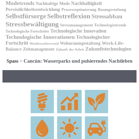
Modetrends
Nachhaltigkeit
Nachhaltige Mode
Persönlichkeitsentwicklung
Prozessoptimierung
Raumgestaltung
Selbstreflexion
Selbstfürsorge
Stressabbau
Stressbewältigung
Stressmanagement
Technologietrends
Technologische Innovation
Technologische Fortschritte
Technologische Innovationen
Technologischer
Fortschritt
Wohnraumgestaltung
Work-Life-
Wettbewerbsvorteil
Zukunftstechnologien
Balance
Zeitmanagement
Zukunft der Arbeit
Spass
>
Cancún: Wasserparks und pulsierendes Nachtleben