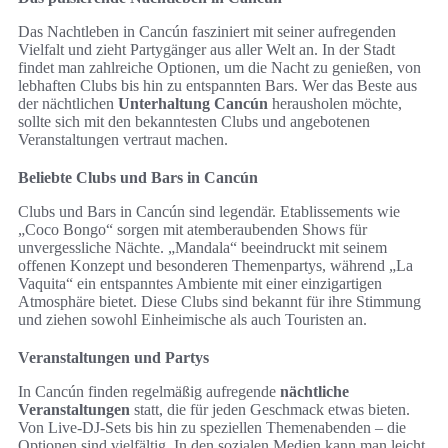
Das Nachtleben in Cancún fasziniert mit seiner aufregenden
Vielfalt und zieht Partygänger aus aller Welt an. In der Stadt
findet man zahlreiche Optionen, um die Nacht zu genießen, von
lebhaften Clubs bis hin zu entspannten Bars. Wer das Beste aus
der nächtlichen
Unterhaltung Cancún
herausholen möchte,
sollte sich mit den bekanntesten Clubs und angebotenen
Veranstaltungen vertraut machen.
Beliebte Clubs und Bars in Cancún
Clubs und Bars in Cancún sind legendär. Etablissements wie
„Coco Bongo“ sorgen mit atemberaubenden Shows für
unvergessliche Nächte. „Mandala“ beeindruckt mit seinem
offenen Konzept und besonderen Themenpartys, während „La
Vaquita“ ein entspanntes Ambiente mit einer einzigartigen
Atmosphäre bietet. Diese Clubs sind bekannt für ihre Stimmung
und ziehen sowohl Einheimische als auch Touristen an.
Veranstaltungen und Partys
In Cancún finden regelmäßig aufregende
nächtliche
Veranstaltungen
statt, die für jeden Geschmack etwas bieten.
Von Live-DJ-Sets bis hin zu speziellen Themenabenden – die
Optionen sind vielfältig. In den sozialen Medien kann man leicht