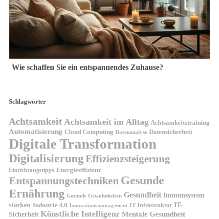
Wie schaffen Sie ein entspannendes Zuhause?
Schlagwörter
Achtsamkeit
Achtsamkeit im Alltag
Achtsamkeitstraining
Automatisierung
Cloud Computing
Datensicherheit
Datenanalyse
Digitale Transformation
Digitalisierung
Effizienzsteigerung
Energieeffizienz
Einrichtungstipps
Gesunde
Entspannungstechniken
Ernährung
Gesundheit
Immunsystem
Gesunde Gewohnheiten
stärken
IT-
Industrie 4.0
IT-Infrastruktur
Innovationsmanagement
Künstliche Intelligenz
Sicherheit
Mentale Gesundheit