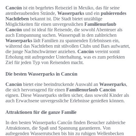
Cancún
ist ein begehrtes Reiseziel in Mexiko, das für seine
atemberaubenden Strände,
Wasserparks
und ein
pulsierendes
Nachtleben
bekannt ist. Die Stadt bietet unzählige
Möglichkeiten für einen unvergesslichen
Familienurlaub
Cancún
und ist ideal für Reisende, die sowohl Abenteuer als
auch Entspannung suchen. Wasserspaß in den zahlreichen
Wasserparks
lädt Familien zu spannenden Erlebnissen ein,
während das Nachtleben mit stilvollen Clubs und Bars aufwartet,
die junge Nachtschwärmer anziehen.
Cancún
vereint somit
Erholung mit aufregender Unterhaltung, was es zum perfekten
Ziel für jeden Typ von Reisenden macht.
Die besten Wasserparks in Cancún
Cancún
bietet eine beeindruckende Auswahl an
Wasserparks
,
die sich hervorragend für einen
Familienurlaub Cancún
eignen. Diese Wasserparks stellen sicher, dass sowohl Kinder als
auch Erwachsene unvergessliche Erlebnisse genießen können.
Attraktionen für die ganze Familie
In den besten Wasserparks Cancún finden Besucher zahlreiche
Attraktionen, die Spaß und Spannung garantieren. Von
aufregenden Wasserrutschen bis hin zu ruhigen Wellenbecken