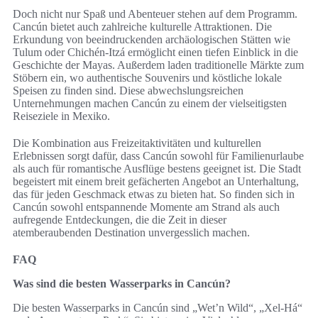
Doch nicht nur Spaß und Abenteuer stehen auf dem Programm.
Cancún bietet auch zahlreiche kulturelle Attraktionen. Die
Erkundung von beeindruckenden archäologischen Stätten wie
Tulum oder Chichén-Itzá ermöglicht einen tiefen Einblick in die
Geschichte der Mayas. Außerdem laden traditionelle Märkte zum
Stöbern ein, wo authentische Souvenirs und köstliche lokale
Speisen zu finden sind. Diese abwechslungsreichen
Unternehmungen machen Cancún zu einem der vielseitigsten
Reiseziele in Mexiko.
Die Kombination aus Freizeitaktivitäten und kulturellen
Erlebnissen sorgt dafür, dass Cancún sowohl für Familienurlaube
als auch für romantische Ausflüge bestens geeignet ist. Die Stadt
begeistert mit einem breit gefächerten Angebot an Unterhaltung,
das für jeden Geschmack etwas zu bieten hat. So finden sich in
Cancún sowohl entspannende Momente am Strand als auch
aufregende Entdeckungen, die die Zeit in dieser
atemberaubenden Destination unvergesslich machen.
FAQ
Was sind die besten Wasserparks in Cancún?
Die besten Wasserparks in Cancún sind „Wet’n Wild“, „Xel-Há“