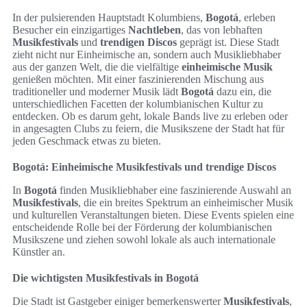
In der pulsierenden Hauptstadt Kolumbiens,
Bogotá
, erleben
Besucher ein einzigartiges
Nachtleben
, das von lebhaften
Musikfestivals
und
trendigen Discos
geprägt ist. Diese Stadt
zieht nicht nur Einheimische an, sondern auch Musikliebhaber
aus der ganzen Welt, die die vielfältige
einheimische Musik
genießen möchten. Mit einer faszinierenden Mischung aus
traditioneller und moderner Musik lädt
Bogotá
dazu ein, die
unterschiedlichen Facetten der kolumbianischen Kultur zu
entdecken. Ob es darum geht, lokale Bands live zu erleben oder
in angesagten Clubs zu feiern, die Musikszene der Stadt hat für
jeden Geschmack etwas zu bieten.
Bogotá: Einheimische Musikfestivals und trendige Discos
In
Bogotá
finden Musikliebhaber eine faszinierende Auswahl an
Musikfestivals
, die ein breites Spektrum an einheimischer Musik
und kulturellen Veranstaltungen bieten. Diese Events spielen eine
entscheidende Rolle bei der Förderung der kolumbianischen
Musikszene und ziehen sowohl lokale als auch internationale
Künstler an.
Die wichtigsten Musikfestivals in Bogotá
Die Stadt ist Gastgeber einiger bemerkenswerter
Musikfestivals
,