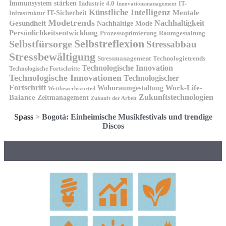
Immunsystem stärken
Industrie 4.0
IT-
Innovationsmanagement
Künstliche Intelligenz
IT-Sicherheit
Mentale
Infrastruktur
Modetrends
Nachhaltigkeit
Gesundheit
Nachhaltige Mode
Persönlichkeitsentwicklung
Prozessoptimierung
Raumgestaltung
Selbstreflexion
Selbstfürsorge
Stressabbau
Stressbewältigung
Stressmanagement
Technologietrends
Technologische Innovation
Technologische Fortschritte
Technologische Innovationen
Technologischer
Fortschritt
Wohnraumgestaltung
Work-Life-
Wettbewerbsvorteil
Zukunftstechnologien
Balance
Zeitmanagement
Zukunft der Arbeit
Spass
>
Bogotá: Einheimische Musikfestivals und trendige
Discos