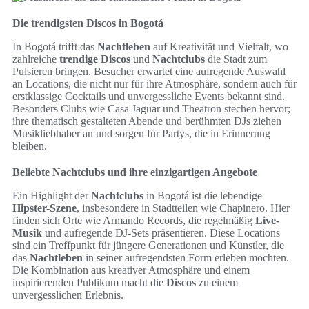
Die trendigsten Discos in Bogotá
In Bogotá trifft das
Nachtleben
auf Kreativität und Vielfalt, wo
zahlreiche
trendige Discos
und
Nachtclubs
die Stadt zum
Pulsieren bringen. Besucher erwartet eine aufregende Auswahl
an Locations, die nicht nur für ihre Atmosphäre, sondern auch für
erstklassige Cocktails und unvergessliche Events bekannt sind.
Besonders Clubs wie Casa Jaguar und Theatron stechen hervor;
ihre thematisch gestalteten Abende und berühmten DJs ziehen
Musikliebhaber an und sorgen für Partys, die in Erinnerung
bleiben.
Beliebte Nachtclubs und ihre einzigartigen Angebote
Ein Highlight der
Nachtclubs
in Bogotá ist die lebendige
Hipster-Szene
, insbesondere in Stadtteilen wie Chapinero. Hier
finden sich Orte wie Armando Records, die regelmäßig
Live-
Musik
und aufregende DJ-Sets präsentieren. Diese Locations
sind ein Treffpunkt für jüngere Generationen und Künstler, die
das
Nachtleben
in seiner aufregendsten Form erleben möchten.
Die Kombination aus kreativer Atmosphäre und einem
inspirierenden Publikum macht die
Discos
zu einem
unvergesslichen Erlebnis.