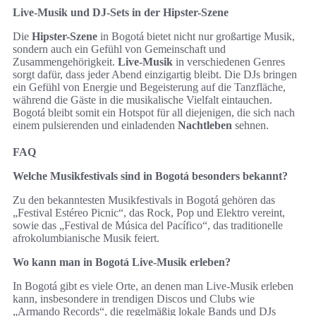
Live-Musik und DJ-Sets in der Hipster-Szene
Die
Hipster-Szene
in Bogotá bietet nicht nur großartige Musik,
sondern auch ein Gefühl von Gemeinschaft und
Zusammengehörigkeit.
Live-Musik
in verschiedenen Genres
sorgt dafür, dass jeder Abend einzigartig bleibt. Die DJs bringen
ein Gefühl von Energie und Begeisterung auf die Tanzfläche,
während die Gäste in die musikalische Vielfalt eintauchen.
Bogotá bleibt somit ein Hotspot für all diejenigen, die sich nach
einem pulsierenden und einladenden
Nachtleben
sehnen.
FAQ
Welche Musikfestivals sind in Bogotá besonders bekannt?
Zu den bekanntesten Musikfestivals in Bogotá gehören das
„Festival Estéreo Picnic“, das Rock, Pop und Elektro vereint,
sowie das „Festival de Música del Pacífico“, das traditionelle
afrokolumbianische Musik feiert.
Wo kann man in Bogotá Live-Musik erleben?
In Bogotá gibt es viele Orte, an denen man Live-Musik erleben
kann, insbesondere in trendigen Discos und Clubs wie
„Armando Records“, die regelmäßig lokale Bands und DJs